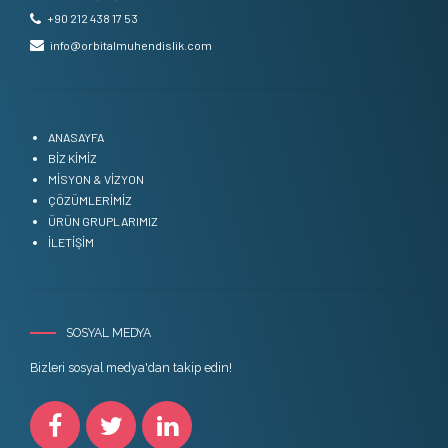
+90 212 438 17 53
info@orbitalmuhendislik.com
ANASAYFA
BİZ KİMİZ
MİSYON & VİZYON
ÇÖZÜMLERİMİZ
ÜRÜN GRUPLARIMIZ
İLETİŞİM
SOSYAL MEDYA
Bizleri sosyal medya'dan takip edin!