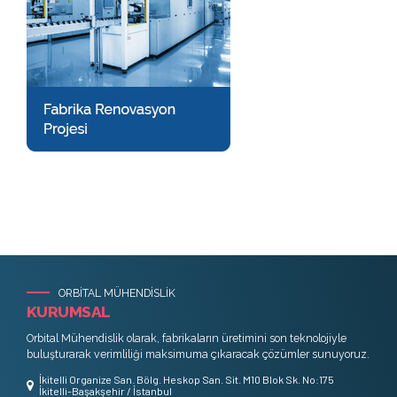
ORBİTAL MÜHENDİSLİK
KURUMSAL
Orbital Mühendislik olarak, fabrikaların üretimini son teknolojiyle
buluşturarak verimliliği maksimuma çıkaracak çözümler sunuyoruz.
İkitelli Organize San. Bölg. Heskop San. Sit. M10 Blok Sk. No:175
İkitelli-Başakşehir / İstanbul