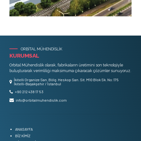
ORBİTAL MÜHENDİSLİK
KURUMSAL
Orbital Mühendislik olarak, fabrikaların üretimini son teknolojiyle
buluşturarak verimliliği maksimuma çıkaracak çözümler sunuyoruz.
İkitelli Organize San. Bölg. Heskop San. Sit. M10 Blok Sk. No:175
İkitelli-Başakşehir / İstanbul
+90 212 438 17 53
info@orbitalmuhendislik.com
ANASAYFA
BİZ KİMİZ