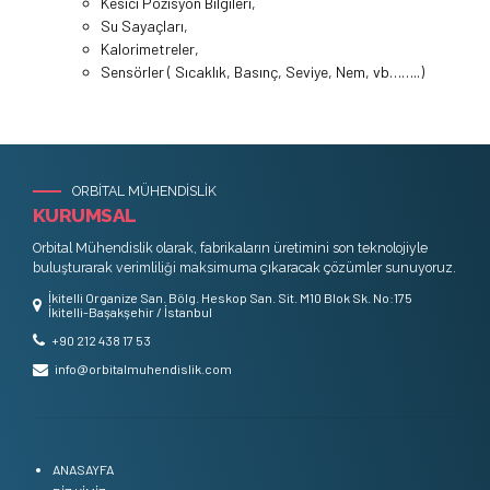
Kesici Pozisyon Bilgileri,
Su Sayaçları,
Kalorimetreler,
Sensörler ( Sıcaklık, Basınç, Seviye, Nem, vb……..)
ORBİTAL MÜHENDİSLİK
KURUMSAL
Orbital Mühendislik olarak, fabrikaların üretimini son teknolojiyle
buluşturarak verimliliği maksimuma çıkaracak çözümler sunuyoruz.
İkitelli Organize San. Bölg. Heskop San. Sit. M10 Blok Sk. No:175
İkitelli-Başakşehir / İstanbul
+90 212 438 17 53
info@orbitalmuhendislik.com
ANASAYFA